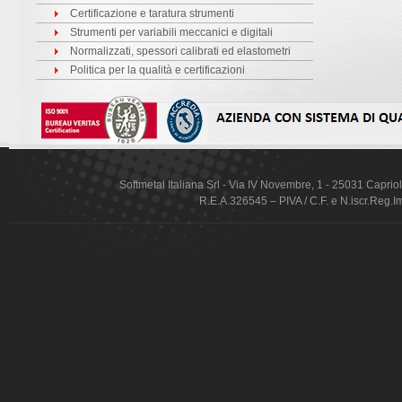
Certificazione e taratura strumenti
Strumenti per variabili meccanici e digitali
Normalizzati, spessori calibrati ed elastometri
Politica per la qualità e certificazioni
Softmetal Italiana Srl
- Via IV Novembre, 1 - 25031 Capriol
R.E.A.326545 – PIVA / C.F. e N.iscr.Reg.I